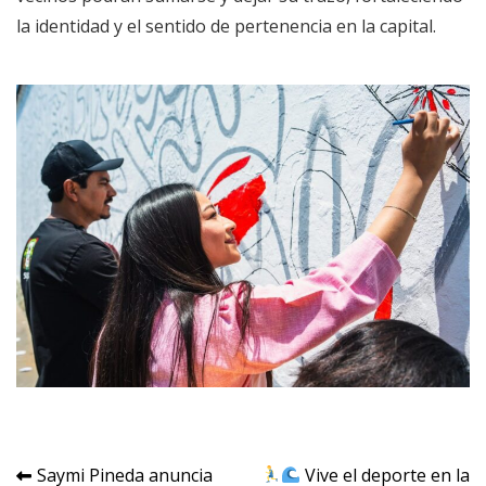
la identidad y el sentido de pertenencia en la capital.
Navegación
Saymi Pineda anuncia
Vive el deporte en la