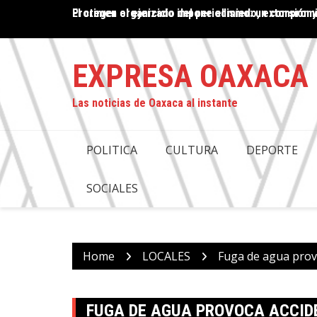
Skip
El crimen organizado impone el miedo, extorsión y
PROPUESTA DE DESAPARICIÓN DE PODERES EN OAX
to
COMPROMISO CON LA JUSTICIA: ANTONINO MORA
content
EXPRESA OAXACA
Las noticias de Oaxaca al instante
POLITICA
CULTURA
DEPORTE
SOCIALES
Home
LOCALES
Fuga de agua prov
FUGA DE AGUA PROVOCA ACCID