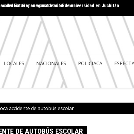
 violencia: frenan construcción de universidad en Juchitán
ACA ES POLITIQUERÍA; HAY GOBERNABILIDAD Y
Cuenta
LES
LOCALES
NACIONALES
POLICIACA
ESPECT
oca accidente de autobús escolar
ENTE DE AUTOBÚS ESCOLAR