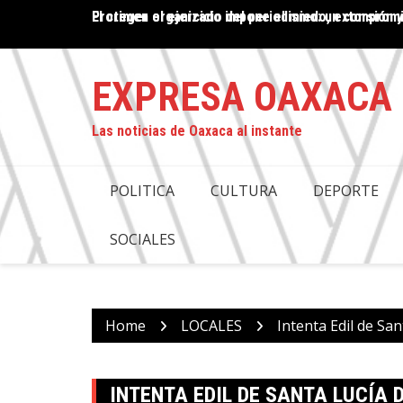
Skip
El crimen organizado impone el miedo, extorsión y
PROPUESTA DE DESAPARICIÓN DE PODERES EN OAX
to
COMPROMISO CON LA JUSTICIA: ANTONINO MORA
content
EXPRESA OAXACA
Las noticias de Oaxaca al instante
POLITICA
CULTURA
DEPORTE
SOCIALES
Home
LOCALES
Intenta Edil de Sa
INTENTA EDIL DE SANTA LUCÍA 