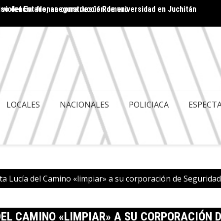
 violencia: frenan construcción de universidad en Juchitán
ACA ES POLITIQUERÍA; HAY GOBERNABILIDAD Y
Cuenta
LES
LOCALES
NACIONALES
POLICIACA
ESPECT
nta Lucía del Camino «limpiar» a su corporación de Seguridad
DEL CAMINO «LIMPIAR» A SU CORPORACIÓN D