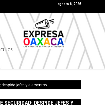
agosto 8, 2026
 Gobernador de Oaxaca Salomón Jara Cruz con amplia aprobación
ACULOS
; despide jefes y elementos
E SEGURIDAD; DESPIDE JEFES Y