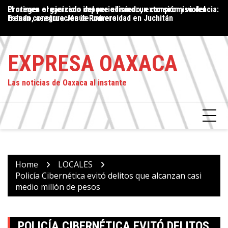
Skip
Proteger el ejercicio del periodismo: un compromiso del
El crimen organizado impone el miedo, extorsión y violencia:
P
to
Estado, asegura Jesús Romero
frenan construcción de universidad en Juchitán
P
content
L
EXPRESA OAXACA
Las noticias de Oaxaca al instante
Home
LOCALES
Policía Cibernética evitó delitos que alcanzan casi
medio millón de pesos
POLICÍA CIBERNÉTICA EVITÓ DELITOS