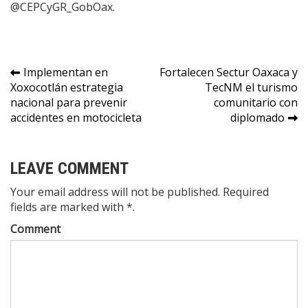
@CEPCyGR_GobOax.
Navegación
Implementan en
Fortalecen Sectur Oaxaca y
Xoxocotlán estrategia
TecNM el turismo
de
nacional para prevenir
comunitario con
entradas
accidentes en motocicleta
diplomado
LEAVE COMMENT
Your email address will not be published. Required
fields are marked with *.
Comment