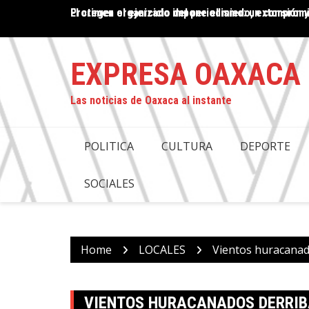
Skip
El crimen organizado impone el miedo, extorsión y
PROPUESTA DE DESAPARICIÓN DE PODERES EN OAX
to
COMPROMISO CON LA JUSTICIA: ANTONINO MORA
content
EXPRESA OAXACA
Las noticias de Oaxaca al instante
POLITICA
CULTURA
DEPORTE
SOCIALES
Home
LOCALES
Vientos huracanad
VIENTOS HURACANADOS DERRIB