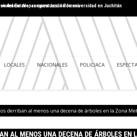
 violencia: frenan construcción de universidad en Juchitán
ACA ES POLITIQUERÍA; HAY GOBERNABILIDAD Y
Cuenta
LES
LOCALES
NACIONALES
POLICIACA
ESPECT
os derriban al menos una decena de árboles en la Zona Me
AN AL MENOS UNA DECENA DE ÁRBOLES EN 