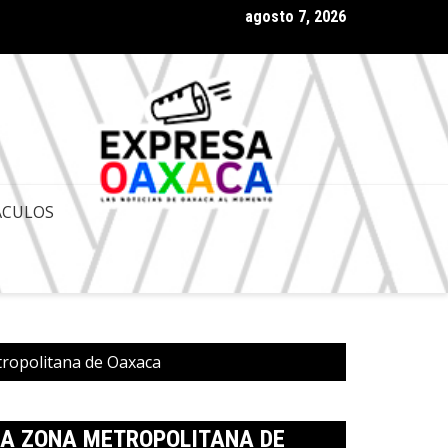
agosto 7, 2026
 Gobernador de Oaxaca Salomón Jara Cruz con amplia aprobación
ACULOS
tropolitana de Oaxaca
LA ZONA METROPOLITANA DE