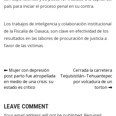
país para iniciar el proceso penal en su contra.
Los trabajos de inteligencia y colaboración institucional
de la Fiscalía de Oaxaca, son clave en efectividad de los
resultados en las labores de procuración de justicia a
favor de las víctimas.
Navegación
Mujer con depresión
Cerrada la carretera
post parto fue atropellada
Tequisistlán–Tehuantepec
de
en medio de una crisis: su
por volcadura de un
entradas
estado es crítico
torton
LEAVE COMMENT
Your email address will not be published. Required