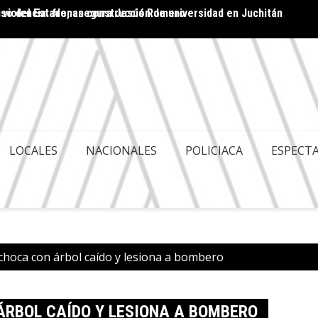
miso del Estado, asegura Jesús Romero
 violencia: frenan construcción de universidad en Juchitán
PROPU
COMPR
LOCALES
NACIONALES
POLICIACA
ESPECT
choca con árbol caído y lesiona a bombero
ÁRBOL CAÍDO Y LESIONA A BOMBERO