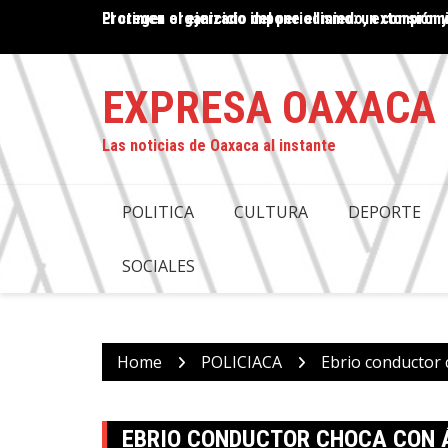
Skip
po oaxaqueño
Proteger el ejercicio del periodismo: un compro
El crimen organizado impone el miedo, extorsión y
to
content
EXPRESA OAXACA
Las noticias de Oaxaca al instante
POLITICA
CULTURA
DEPORTE
SOCIALES
Home
POLICIACA
Ebrio conductor 
EBRIO CONDUCTOR CHOCA CON 