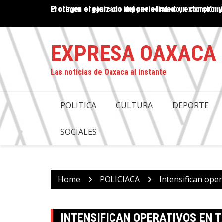
Skip
El crimen organizado impone el miedo, extorsión y
PROPUESTA DE DESAPARICIÓN DE PODERES EN OAX
to
COMPROMISO CON LA JUSTICIA: ANTONINO MORA
content
EXPRESA OAXACA
Las noticias de Oaxaca al instante
POLITICA
CULTURA
DEPORTE
SOCIALES
Home
POLICIACA
Intensifican ope
INTENSIFICAN OPERATIVOS EN 