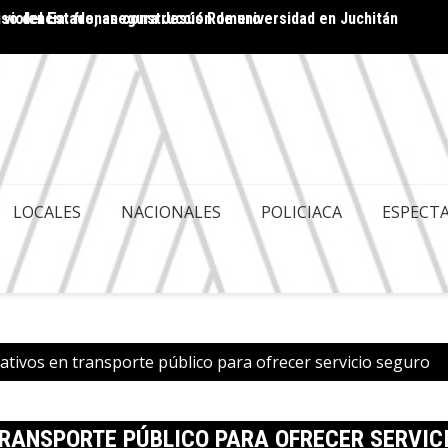
 violencia: frenan construcción de universidad en Juchitán
ACA ES POLITIQUERÍA; HAY GOBERNABILIDAD Y
Cuenta
LES
LOCALES
NACIONALES
POLICIACA
ESPECT
rativos en transporte público para ofrecer servicio seguro
TRANSPORTE PÚBLICO PARA OFRECER SERVIC