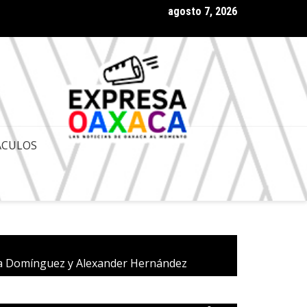
agosto 7, 2026
 Gobernador de Oaxaca Salomón Jara Cruz con amplia aprobación
ACULOS
dra Domínguez y Alexander Hernández