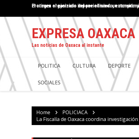
Skip
El crimen organizado impone el miedo, extorsión y
PROPUESTA DE DESAPARICIÓN DE PODERES EN OAX
to
COMPROMISO CON LA JUSTICIA: ANTONINO MORA
content
EXPRESA OAXACA
Las noticias de Oaxaca al instante
POLITICA
CULTURA
DEPORTE
SOCIALES
Home
POLICIACA
La Fiscalía de Oaxaca coordina investigaci