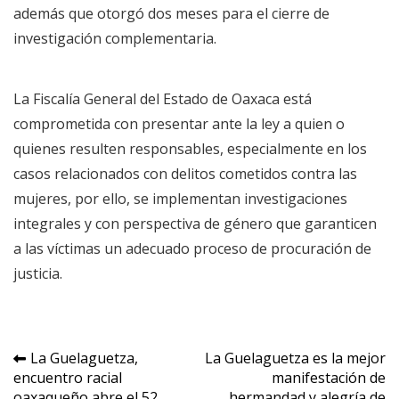
además que otorgó dos meses para el cierre de
investigación complementaria.
La Fiscalía General del Estado de Oaxaca está
comprometida con presentar ante la ley a quien o
quienes resulten responsables, especialmente en los
casos relacionados con delitos cometidos contra las
mujeres, por ello, se implementan investigaciones
integrales y con perspectiva de género que garanticen
a las víctimas un adecuado proceso de procuración de
justicia.
Navegación
La Guelaguetza,
La Guelaguetza es la mejor
encuentro racial
manifestación de
de
oaxaqueño abre el 52
hermandad y alegría de