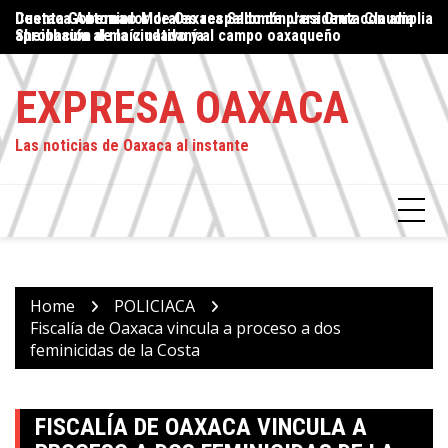
Skip
Cuenta Gobernador de Oaxaca Salomón Jara Cruz con amplia
Destaca Antonino Morales respaldo de presidenta Claudia
Pr
to
aprobación de la ciudadanía
Sheinbaum al maíz nativo y al campo oaxaqueño
E
content
EXPRESA OAXACA
Las noticias de Oaxaca al instante
Home
POLICIACA
Fiscalía de Oaxaca vincula a proceso a dos
feminicidas de la Costa
FISCALÍA DE OAXACA VINCULA A