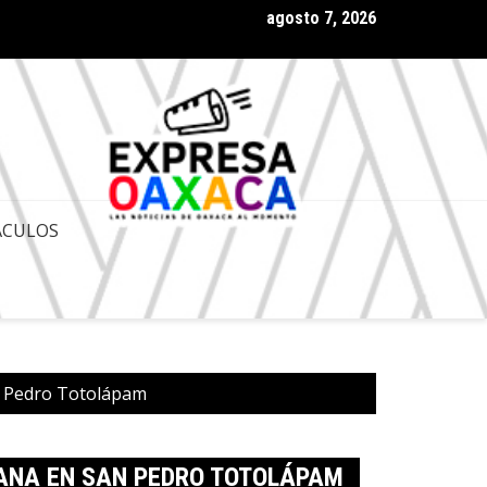
agosto 7, 2026
 Gobernador de Oaxaca Salomón Jara Cruz con amplia aprobación
ACULOS
an Pedro Totolápam
UANA EN SAN PEDRO TOTOLÁPAM