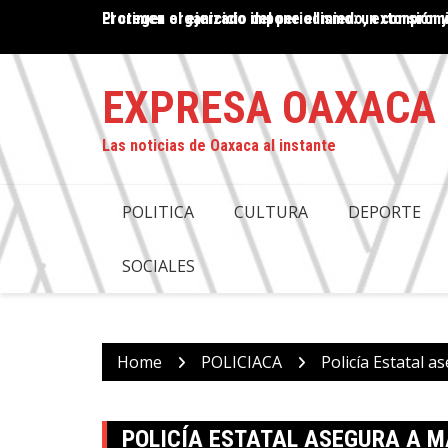
Skip
El crimen organizado impone el miedo, extorsión y
PROPUESTA DE DESAPARICIÓN DE PODERES EN OAX
to
COMPROMISO CON LA JUSTICIA: ANTONINO MORA
content
EXPRESA OAXACA
Las noticias de Oaxaca al instante
POLITICA
CULTURA
DEPORTE
SOCIALES
Home
POLICIACA
Policía Estatal 
POLICÍA ESTATAL ASEGURA A M