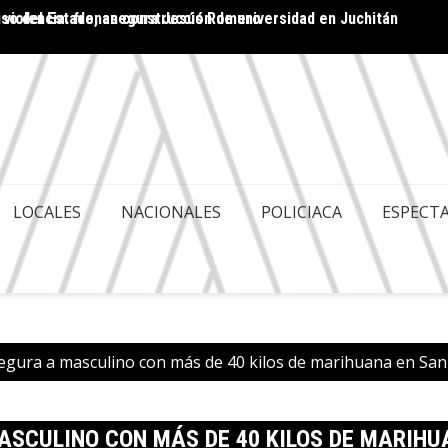
 violencia: frenan construcción de universidad en Juchitán
ACA ES POLITIQUERÍA; HAY GOBERNABILIDAD Y
Cuenta
LES
LOCALES
NACIONALES
POLICIACA
ESPECT
asegura a masculino con más de 40 kilos de marihuana en S
ASCULINO CON MÁS DE 40 KILOS DE MARIH