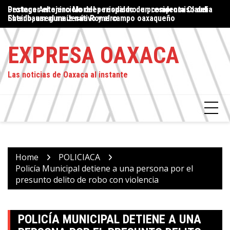
Skip
Proteger el ejercicio del periodismo: un compromiso del
El crimen organizado impone el miedo, extorsión y violencia:
¡L
to
Estado, asegura Jesús Romero
frenan construcción de universidad en Juchitán
content
EXPRESA OAXACA
Las noticias de Oaxaca al instante
Home
POLICIACA
Policía Municipal detiene a una persona por el
presunto delito de robo con violencia
POLICÍA MUNICIPAL DETIENE A UNA