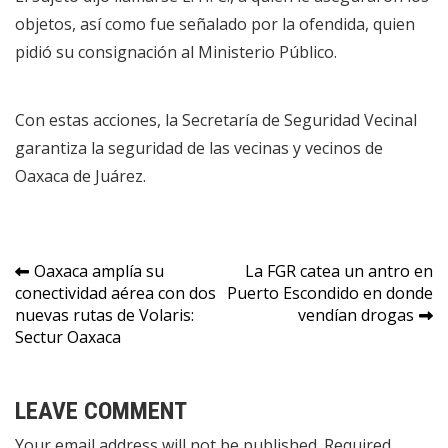
objetos, así como fue señalado por la ofendida, quien
pidió su consignación al Ministerio Público.
Con estas acciones, la Secretaría de Seguridad Vecinal
garantiza la seguridad de las vecinas y vecinos de
Oaxaca de Juárez.
Navegación
Oaxaca amplía su
La FGR catea un antro en
conectividad aérea con dos
Puerto Escondido en donde
de
nuevas rutas de Volaris:
vendían drogas
entradas
Sectur Oaxaca
LEAVE COMMENT
Your email address will not be published. Required