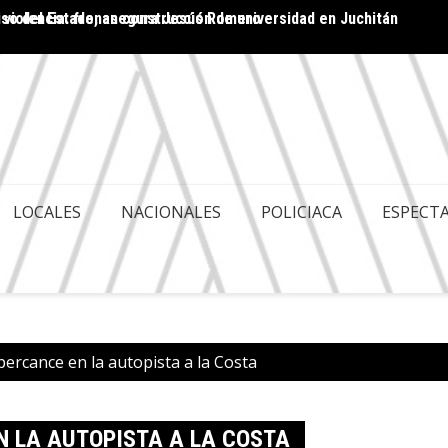
miso del Estado, asegura Jesús Romero
 violencia: frenan construcción de universidad en Juchitán
PROPU
COMPR
LOCALES
NACIONALES
POLICIACA
ESPECT
percance en la autopista a la Costa
N LA AUTOPISTA A LA COSTA