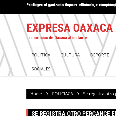
Skip
po oaxaqueño
Proteger el ejercicio del periodismo: un compro
El crimen organizado impone el miedo, extorsión y
to
content
EXPRESA OAXACA
Las noticias de Oaxaca al instante
POLITICA
CULTURA
DEPORTE
SOCIALES
Home
POLICIACA
Se registra otro 
SE REGISTRA OTRO PERCANCE E