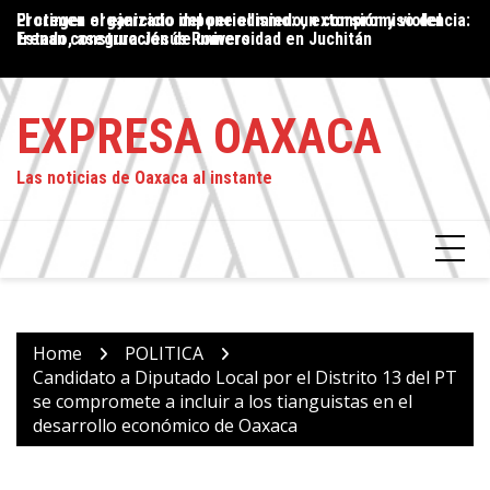
Skip
Proteger el ejercicio del periodismo: un compromiso del
El crimen organizado impone el miedo, extorsión y violencia:
P
to
Estado, asegura Jesús Romero
frenan construcción de universidad en Juchitán
P
content
L
EXPRESA OAXACA
Las noticias de Oaxaca al instante
Home
POLITICA
Candidato a Diputado Local por el Distrito 13 del PT
se compromete a incluir a los tianguistas en el
desarrollo económico de Oaxaca