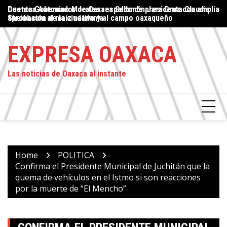
Skip
Cuenta Gobernador de Oaxaca Salomón Jara Cruz con amplia
Destaca Antonino Morales respaldo de presidenta Claudia
Pr
to
aprobación de la ciudadanía
Sheinbaum al maíz nativo y al campo oaxaqueño
E
content
EXPRESA OAXACA
Las noticias de Oaxaca al instante
Home
POLITICA
Confirma el Presidente Municipal de Juchitán que la
quema de vehículos en el Istmo si son reacciones
por la muerte de “El Mencho”