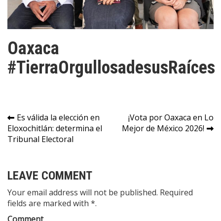
Oaxaca
#TierraOrgullosadesusRaíces
Navegación
Es válida la elección en
¡Vota por Oaxaca en Lo
Eloxochitlán: determina el
Mejor de México 2026!
de
Tribunal Electoral
entradas
LEAVE COMMENT
Your email address will not be published. Required
fields are marked with *.
Comment