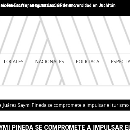
 violencia: frenan construcción de universidad en Juchitán
ACA ES POLITIQUERÍA; HAY GOBERNABILIDAD Y
Cuenta
LES
LOCALES
NACIONALES
POLICIACA
ESPECT
 Juárez Saymi Pineda se compromete a impulsar el turismo
YMI PINEDA SE COMPROMETE A IMPULSAR E