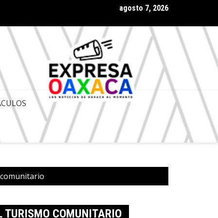
agosto 7, 2026
 Gobernador de Oaxaca Salomón Jara Cruz con amplia aprobación
ACULOS
 comunitario
L TURISMO COMUNITARIO