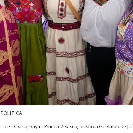
POLITICA
tado de Oaxaca, Saymi Pineda Velasco, asistió a Guelatao de