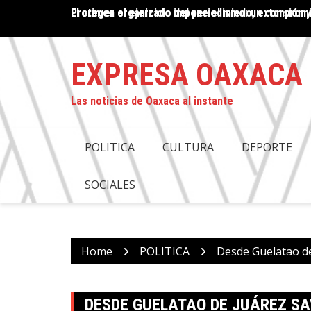
Skip
El crimen organizado impone el miedo, extorsión y
PROPUESTA DE DESAPARICIÓN DE PODERES EN OAX
to
COMPROMISO CON LA JUSTICIA: ANTONINO MORA
content
EXPRESA OAXACA
Las noticias de Oaxaca al instante
POLITICA
CULTURA
DEPORTE
SOCIALES
Home
POLITICA
Desde Guelatao de
DESDE GUELATAO DE JUÁREZ SA