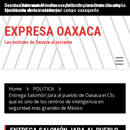
Skip
lia
Destaca Antonino Morales respaldo de presidenta Claudia
Proteger el ejercicio del periodismo: un compromiso del
Gu
to
Sheinbaum al maíz nativo y al campo oaxaqueño
Estado, asegura Jesús Romero
cu
content
EXPRESA OAXACA
Las noticias de Oaxaca al instante
Home
POLITICA
Entrega Salomón Jara al pueblo de Oaxaca el C5i,
que es uno de los centros de inteligencia en
seguridad más grandes de México