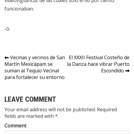
videovigilancia, de las cuales solo el 60 por ciento
funcionaban.
-0-
Navegación
Vecinas y vecinos de San
El XXXII Festival Costeño de
Martín Mexicápam se
la Danza hace vibrar Puerto
de
suman al Tequio Vecinal
Escondido
entradas
para fortalecer su entorno
LEAVE COMMENT
Your email address will not be published. Required
fields are marked with *.
Comment