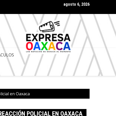
agosto 6, 2026
 Gobernador de Oaxaca Salomón Jara Cruz con amplia aprobación
ACULOS
licial en Oaxaca
 REACCIÓN POLICIAL EN OAXACA