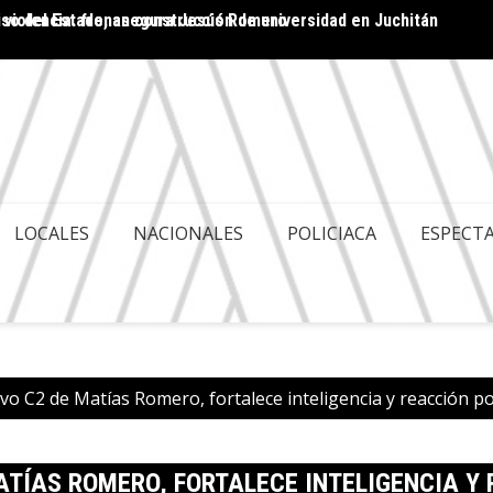
 violencia: frenan construcción de universidad en Juchitán
ACA ES POLITIQUERÍA; HAY GOBERNABILIDAD Y
Cuenta
LES
LOCALES
NACIONALES
POLICIACA
ESPECT
o C2 de Matías Romero, fortalece inteligencia y reacción po
ATÍAS ROMERO, FORTALECE INTELIGENCIA Y