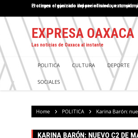
Skip
El crimen organizado impone el miedo, extorsión y
PROPUESTA DE DESAPARICIÓN DE PODERES EN OAX
to
COMPROMISO CON LA JUSTICIA: ANTONINO MORA
content
EXPRESA OAXACA
Las noticias de Oaxaca al instante
POLITICA
CULTURA
DEPORTE
SOCIALES
Home
POLITICA
Karina Barón: nuev
KARINA BARÓN: NUEVO C2 DE M