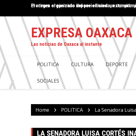
Skip
El crimen organizado impone el miedo, extorsión y
PROPUESTA DE DESAPARICIÓN DE PODERES EN OAX
to
COMPROMISO CON LA JUSTICIA: ANTONINO MORA
content
EXPRESA OAXACA
Las noticias de Oaxaca al instante
POLITICA
CULTURA
DEPORTE
SOCIALES
Home
POLITICA
La Senadora Luisa
LA SENADORA LUISA CORTÉS I