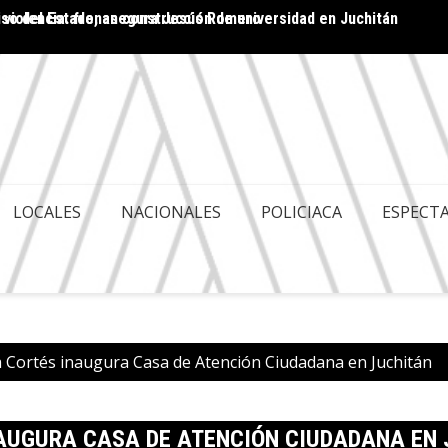
 violencia: frenan construcción de universidad en Juchitán
ACA ES POLITIQUERÍA; HAY GOBERNABILIDAD Y
Cuenta
LES
LOCALES
NACIONALES
POLICIACA
ESPECT
 Cortés inaugura Casa de Atención Ciudadana en Juchitán
NAUGURA CASA DE ATENCIÓN CIUDADANA EN