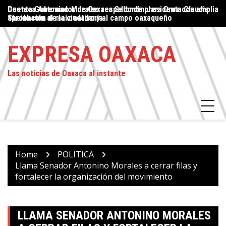
Skip
lia
Destaca Antonino Morales respaldo de presidenta Claudia
Proteger el ejercicio del periodismo: un compromiso del
Gu
to
Sheinbaum al maíz nativo y al campo oaxaqueño
Estado, asegura Jesús Romero
cu
content
EXPRESA OAXACA
Las noticias de Oaxaca al instante
Home
POLITICA
Llama Senador Antonino Morales a cerrar filas y
fortalecer la organización del movimiento
LLAMA SENADOR ANTONINO MORALES