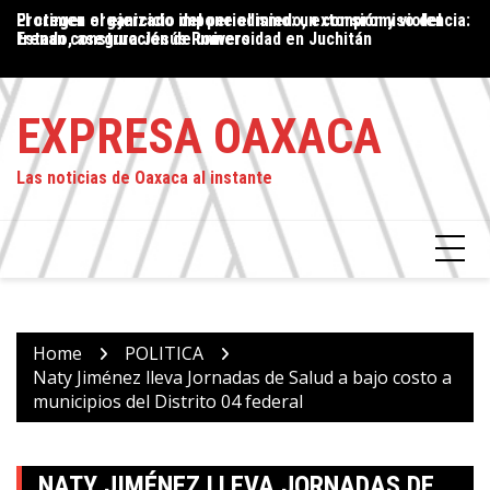
Skip
Proteger el ejercicio del periodismo: un compromiso del
El crimen organizado impone el miedo, extorsión y violencia:
P
to
Estado, asegura Jesús Romero
frenan construcción de universidad en Juchitán
P
content
L
EXPRESA OAXACA
Las noticias de Oaxaca al instante
Home
POLITICA
Naty Jiménez lleva Jornadas de Salud a bajo costo a
municipios del Distrito 04 federal
NATY JIMÉNEZ LLEVA JORNADAS DE