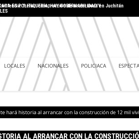
ACA ES POLITIQUERÍA; HAY GOBERNABILIDAD Y
en el marco de la Guelaguetza 2026
Destac
LES
LOCALES
NACIONALES
POLICIACA
ESPECT
 hará historia al arrancar con la construcción de 12 mil vi
TORIA AL ARRANCAR CON LA CONSTRUCCIÓN