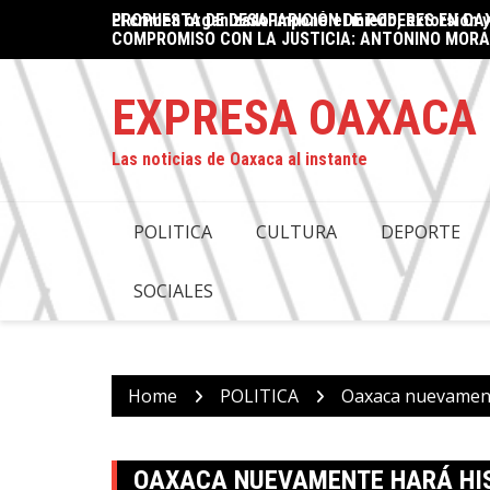
Skip
ad en Juchitán
PROPUESTA DE DESAPARICIÓN DE PODERES EN OAX
Oaxaca supera los 650 mdp de derrama económica 
to
COMPROMISO CON LA JUSTICIA: ANTONINO MORA
content
EXPRESA OAXACA
Las noticias de Oaxaca al instante
POLITICA
CULTURA
DEPORTE
SOCIALES
Home
POLITICA
Oaxaca nuevamente
OAXACA NUEVAMENTE HARÁ HIS