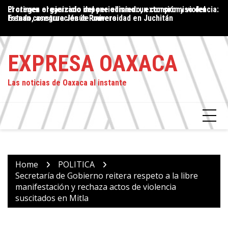
Skip
Proteger el ejercicio del periodismo: un compromiso del
El crimen organizado impone el miedo, extorsión y violencia:
P
to
Estado, asegura Jesús Romero
frenan construcción de universidad en Juchitán
P
content
L
EXPRESA OAXACA
Las noticias de Oaxaca al instante
Home
POLITICA
Secretaría de Gobierno reitera respeto a la libre
manifestación y rechaza actos de violencia
suscitados en Mitla