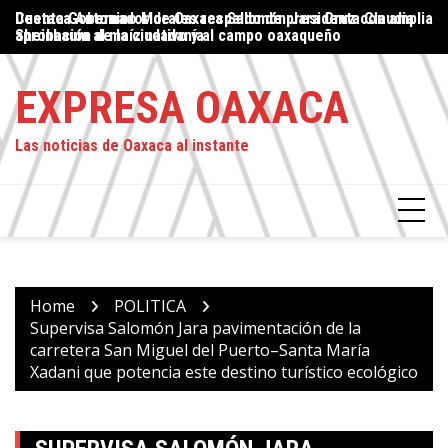
Skip
lia
Destaca Antonino Morales respaldo de presidenta Claudia
Proteger el ejercicio del periodismo: un compromiso del
Gu
to
Sheinbaum al maíz nativo y al campo oaxaqueño
Estado, asegura Jesús Romero
cu
content
EXPRESA OAXACA
Las noticias de Oaxaca al instante
Home
POLITICA
Supervisa Salomón Jara pavimentación de la
carretera San Miguel del Puerto–Santa María
Xadani que potencia este destino turístico ecológico