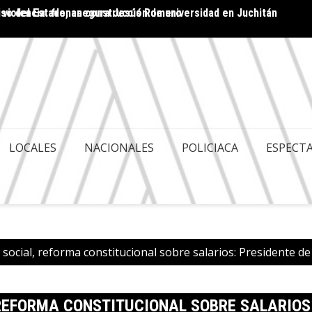
 violencia: frenan construcción de universidad en Juchitán
ACA ES POLITIQUERÍA; HAY GOBERNABILIDAD Y
Cuenta
LES
LOCALES
NACIONALES
POLICIACA
ESPECT
a social, reforma constitucional sobre salarios: Presidente d
 REFORMA CONSTITUCIONAL SOBRE SALARIOS