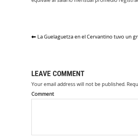
equivale al salario mensual promedio registra
Navegación
La Guelaguetza en el Cervantino tuvo un gr
de
entradas
LEAVE COMMENT
Your email address will not be published. Requ
Comment