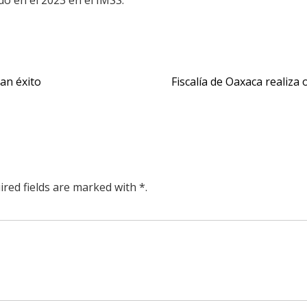
do en el 2023 en el IMSS.
an éxito
Fiscalía de Oaxaca realiza
ired fields are marked with *.