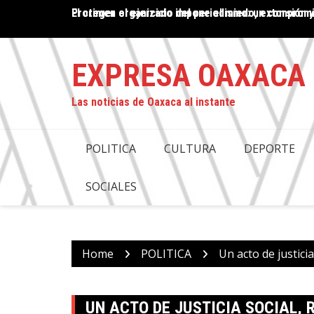
Skip
El crimen organizado impone el miedo, extorsión y
PROPUESTA DE DESAPARICIÓN DE PODERES EN OAX
to
COMPROMISO CON LA JUSTICIA: ANTONINO MORA
content
EXPRESA OAXACA
Las noticias de Oaxaca al instante
POLITICA
CULTURA
DEPORTE
SOCIALES
Home
POLITICA
Un acto de justici
UN ACTO DE JUSTICIA SOCIAL,