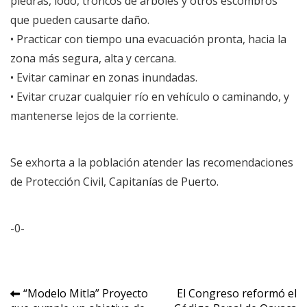
piedras, lodo, troncos de árboles y otros escombros
que pueden causarte daño.
• Practicar con tiempo una evacuación pronta, hacia la
zona más segura, alta y cercana.
• Evitar caminar en zonas inundadas.
• Evitar cruzar cualquier río en vehículo o caminando, y
mantenerse lejos de la corriente.
Se exhorta a la población atender las recomendaciones
de Protección Civil, Capitanías de Puerto.
-0-
Navegación
“Modelo Mitla” Proyecto
El Congreso reformó el