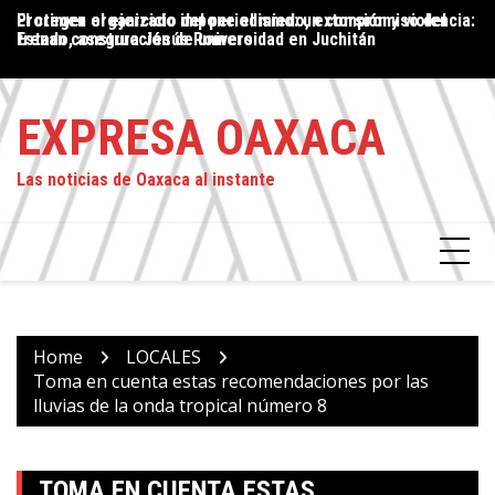
Skip
Proteger el ejercicio del periodismo: un compromiso del
El crimen organizado impone el miedo, extorsión y violencia:
P
to
Estado, asegura Jesús Romero
frenan construcción de universidad en Juchitán
P
content
L
EXPRESA OAXACA
Las noticias de Oaxaca al instante
Home
LOCALES
Toma en cuenta estas recomendaciones por las
lluvias de la onda tropical número 8
TOMA EN CUENTA ESTAS