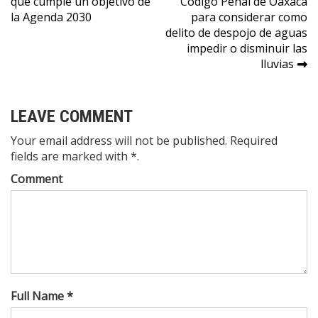
que cumple un objetivo de
Código Penal de Oaxaca
de
la Agenda 2030
para considerar como
entradas
delito de despojo de aguas
impedir o disminuir las
lluvias
LEAVE COMMENT
Your email address will not be published. Required
fields are marked with *.
Comment
Full Name *