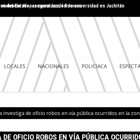
 violencia: frenan construcción de universidad en Juchitán
ACA ES POLITIQUERÍA; HAY GOBERNABILIDAD Y
Cuenta
LES
LOCALES
NACIONALES
POLICIACA
ESPECT
a investiga de oficio robos en vía pública ocurridos en la z
A DE OFICIO ROBOS EN VÍA PÚBLICA OCURRI