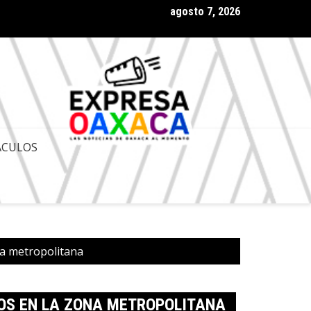
agosto 7, 2026
 Gobernador de Oaxaca Salomón Jara Cruz con amplia aprobación
ACULOS
ona metropolitana
DOS EN LA ZONA METROPOLITANA