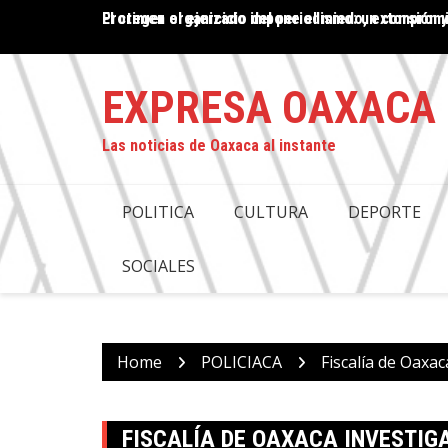
Skip
El crimen organizado impone el miedo, extorsión y
PROPUESTA DE DESAPARICIÓN DE PODERES EN OAX
to
COMPROMISO CON LA JUSTICIA: ANTONINO MORA
content
EXPRESA OAXACA
Las noticias de Oaxaca al instante
POLITICA
CULTURA
DEPORTE
SOCIALES
Home
POLICIACA
Fiscalía de Oaxac
FISCALÍA DE OAXACA INVESTIG