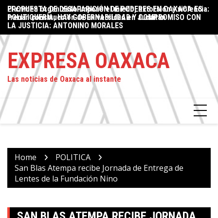
Skip
a:
PROPUESTA DE DESAPARICIÓN DE PODERES EN OAXACA ES
Oaxaca supera los 650 mdp de derrama económica en el
De
to
POLITIQUERÍA; HAY GOBERNABILIDAD Y COMPROMISO CON
marco de la Guelaguetza 2026
Sh
content
LA JUSTICIA: ANTONINO MORALES
EXPRESA OAXACA
Las noticias de Oaxaca al instante
Home
POLITICA
San Blas Atempa recibe Jornada de Entrega de
Lentes de la Fundación Nino
SAN BLAS ATEMPA RECIBE JORNADA