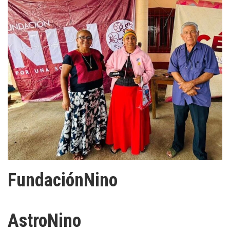
FundaciónNino
AstroNino