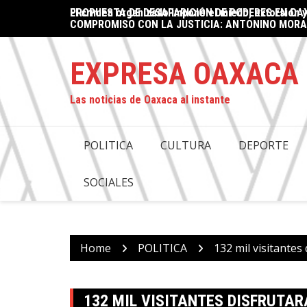
Skip
ad en Juchitán
PROPUESTA DE DESAPARICIÓN DE PODERES EN OAX
Oaxaca supera los 650 mdp de derrama económica 
to
COMPROMISO CON LA JUSTICIA: ANTONINO MORA
content
EXPRESA OAXACA
Las noticias de Oaxaca al instante
POLITICA
CULTURA
DEPORTE
SOCIALES
Home
POLITICA
132 mil visitante
132 MIL VISITANTES DISFRUTA