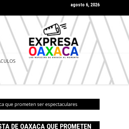
agosto 6, 2026
a Antonino Morales respaldo de presidenta Claudia Sheinbaum al
ACULOS
xaca que prometen ser espectaculares
COSTA DE OAXACA QUE PROMETEN