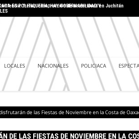
ACA ES POLITIQUERÍA; HAY GOBERNABILIDAD Y
en el marco de la Guelaguetza 2026
Destac
LES
LOCALES
NACIONALES
POLICIACA
ESPECT
s disfrutarán de las Fiestas de Noviembre en la Costa de Oa
RÁN DE LAS FIESTAS DE NOVIEMBRE EN LA 