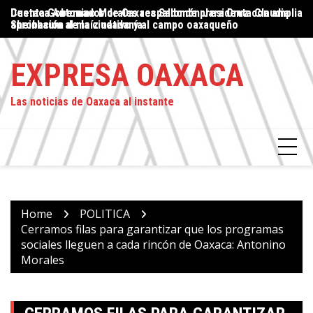
Skip
lia
Destaca Antonino Morales respaldo de presidenta Claudia
Proteger el ejercicio del periodismo: un compromiso del
Gu
to
Sheinbaum al maíz nativo y al campo oaxaqueño
Estado, asegura Jesús Romero
cu
content
EXPRESA OAXACA
Las noticias de Oaxaca al instante
Home
POLITICA
Cerramos filas para garantizar que los programas
sociales lleguen a cada rincón de Oaxaca: Antonino
Morales