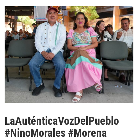
LaAuténticaVozDelPueblo
#NinoMorales #Morena