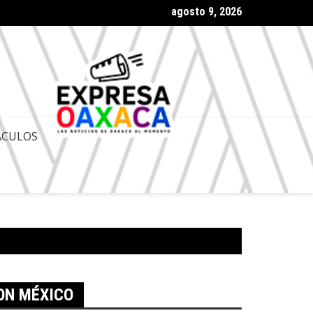
agosto 9, 2026
uetza Ni Wan do’o 2026 reúne tradición, identidad y cultura de l
ACULOS
o
ON MÉXICO