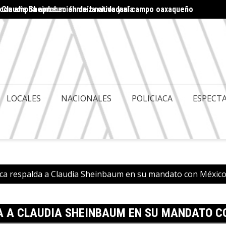
 Claudia Sheinbaum al maíz nativo y al campo oaxaqueño
miso del Estado, asegura Jesús Romero
Guelag
LOCALES
NACIONALES
POLICIACA
ESPECT
ca respalda a Claudia Sheinbaum en su mandato con Méxic
A A CLAUDIA SHEINBAUM EN SU MANDATO C