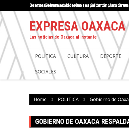
Skip
Destaca Antonino Morales respaldo de presidenta
Proteger el ejercicio del periodismo: un compro
to
content
EXPRESA OAXACA
Las noticias de Oaxaca al instante
POLITICA
CULTURA
DEPORTE
SOCIALES
Home
POLITICA
Gobierno de Oaxa
GOBIERNO DE OAXACA RESPALD